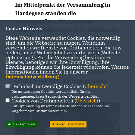
Im Mittelpunkt der Versammlung in
Hardegsen standen die
turnusgemäßen Wahlen zum
Cookie Hinweis
Stadtverbandsvorstand. So wählten die
Diese Webseite verwendet Cookies, die notwendig
Mitglieder Elisabeth Behrens (Espol)
sind, um die Webseite zu nutzen. Weiterhin
erneut einstimmig zur Vorsitzenden.
verwenden wir Dienste von Drittanbietern, die uns
helfen, unser Webangebot zu verbessern (Website-
Ihr zur Seite steht wieder Henning
Optmierung). Für die Verwendung bestimmter
Dienste, benötigen wir Ihre Einwilligung. Ihre
Ropeter als stellv. Vorsitzender. Der
Einwilligung können Sie jederzeit widerrufen. Weitere
Informationen finden Sie in unserer
neue Hevenser Ortsbürgermeister
Datenschutzerklärung
.
erhielt rund 88% der abgegebenen
Technisch notwendige Cookies (
Übersicht
)
Stimmen.
Die notwendigen Cookies werden allein für den
ordnungsgemäßen Gebrauch der Webseite benötigt.
Cookies von Drittanbietern (
Übersicht
)
Zur Optimierung unserer Webseite binden wir Dienste und
Angebote von Drittanbietern ein.
Alle akzeptieren
Auswahl speichern