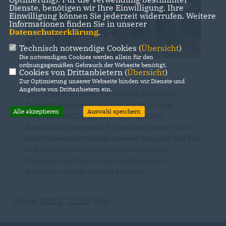
Dienste, benötigen wir Ihre Einwilligung. Ihre
Einwilligung können Sie jederzeit widerrufen. Weitere
Informationen finden Sie in unserer
Datenschutzerklärung
.
Technisch notwendige Cookies (
Übersicht
)
Die notwendigen Cookies werden allein für den
ordnungsgemäßen Gebrauch der Webseite benötigt.
Cookies von Drittanbietern (
Übersicht
)
Zur Optimierung unserer Webseite binden wir Dienste und
Angebote von Drittanbietern ein.
Der Landratskanditat für unseren Wahlkreis,
Tristan Marienhagen hat sich am 25.05. dem
Alle akzeptieren
Auswahl speichern
Vorstand des CDU-Stadtverband und der
Ratsfraktion vorgestellt. Er beschrieb seine Pläne
und Visionen für die Region sowie das Land und ließ
sich detailliert von den Problemen unserer
Kommune und den daraus resultierenden
Wünschen für die Zukunft erzählen.
05.06.2022, 22:25 Uhr